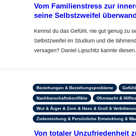
Vom Familienstress zur inner
seine Selbstzweifel überwan
Kennst du das Gefühl, nie gut genug zu sein? Ständiger Druck von der Familie,
Selbstzweifel im Studium und die lähmend
versagen? Daniel Lipschitz kannte diese
Beziehungen & Beziehungsprobleme
Gefüh
Nachbarschaftskonflikte
Ohnmacht & Hilflos
Wut & Ärger & Zorn & Hass & Groll & Verbitteru
Zielerreichung & Persönliche Entwicklung & W
Von totaler Unzufriedenheit 