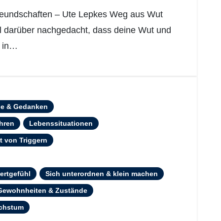
l darüber nachgedacht, dass deine Wut und
e in…
le & Gedanken
ahren
Lebenssituationen
it von Triggern
ertgefühl
Sich unterordnen & klein machen
 Gewohnheiten & Zustände
achstum