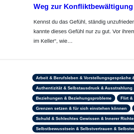
Weg zur Konfliktbewältigung
Kennst du das Gefühl, ständig unzufrieden zu sein? Mit allem und jedem? Ute Lepke
kannte dieses Gefühl nur zu gut. Vor ihrem
im Keller“, wie…
Arbeit & Berufsleben & Vorstellungsgespräche
Authentizität & Selbstausdruck & Ausstrahlung
Beziehungen & Beziehungsprobleme
Flirt 
Grenzen setzen & für sich einstehen können
Schuld & Schlechtes Gewissen & Innerer Richte
Selbstbewusstsein & Selbstvertrauen & Selbstw