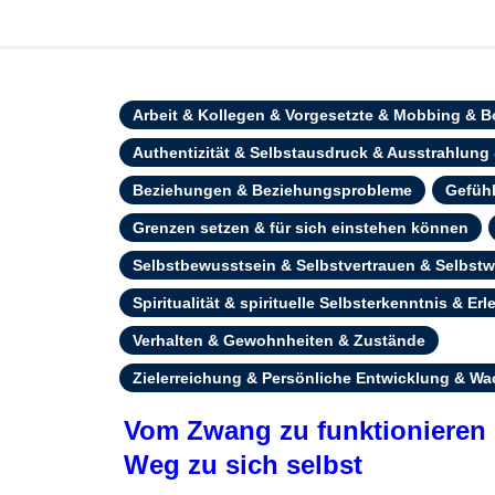
Arbeit & Kollegen & Vorgesetzte & Mobbing & 
Authentizität & Selbstausdruck & Ausstrahlung
Beziehungen & Beziehungsprobleme
Gefüh
Grenzen setzen & für sich einstehen können
Selbstbewusstsein & Selbstvertrauen & Selbstw
Spiritualität & spirituelle Selbsterkenntnis & Er
Verhalten & Gewohnheiten & Zustände
Zielerreichung & Persönliche Entwicklung & W
Vom Zwang zu funktionieren z
Weg zu sich selbst