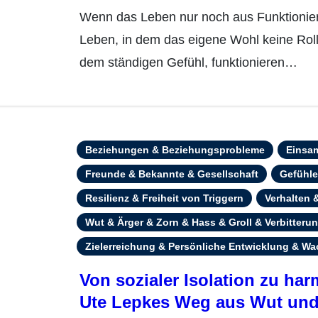
Wenn das Leben nur noch aus Funktionieren besteht Rainer Honnef kannte ein
Leben, in dem das eigene Wohl keine Roll
dem ständigen Gefühl, funktionieren…
Beziehungen & Beziehungsprobleme
Einsam
Freunde & Bekannte & Gesellschaft
Gefühl
Resilienz & Freiheit von Triggern
Verhalten
Wut & Ärger & Zorn & Hass & Groll & Verbitteru
Zielerreichung & Persönliche Entwicklung & W
Von sozialer Isolation zu ha
Ute Lepkes Weg aus Wut und