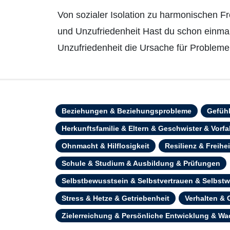
Von sozialer Isolation zu harmonischen Freundschaften – Ute Lepkes Weg aus Wut
und Unzufriedenheit Hast du schon einma
Unzufriedenheit die Ursache für Problem
Beziehungen & Beziehungsprobleme
Gefüh
Herkunftsfamilie & Eltern & Geschwister & Vorf
Ohnmacht & Hilflosigkeit
Resilienz & Freihe
Schule & Studium & Ausbildung & Prüfungen
Selbstbewusstsein & Selbstvertrauen & Selbstw
Stress & Hetze & Getriebenheit
Verhalten &
Zielerreichung & Persönliche Entwicklung & W