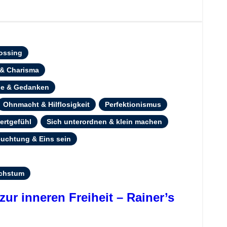
Bossing
 & Charisma
le & Gedanken
Ohnmacht & Hilflosigkeit
Perfektionismus
ertgefühl
Sich unterordnen & klein machen
leuchtung & Eins sein
achstum
ur inneren Freiheit – Rainer’s