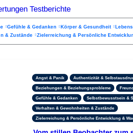
me
Gefühle & Gedanken
Körper & Gesundheit
Lebens
en & Zustände
Zielerreichung & Persönliche Entwick
Angst & Panik
Authentizität & Selbstausdr
Beziehungen & Beziehungsprobleme
Freund
Gefühle & Gedanken
Selbstbewusstsein & S
Verhalten & Gewohnheiten & Zustände
Zielerreichung & Persönliche Entwicklung & W
Vom stillen Beobachter zum 