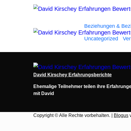
Zum
Inhalt
springen
Beziehungen & Bez
Uncategorized
Ver
David Kirschey Erfahrungsberichte
Ehemalige Teilnehmer teilen ihre Erfahrung
mit David
Copyright © Alle Rechte vorbehalten.
|
Blogus