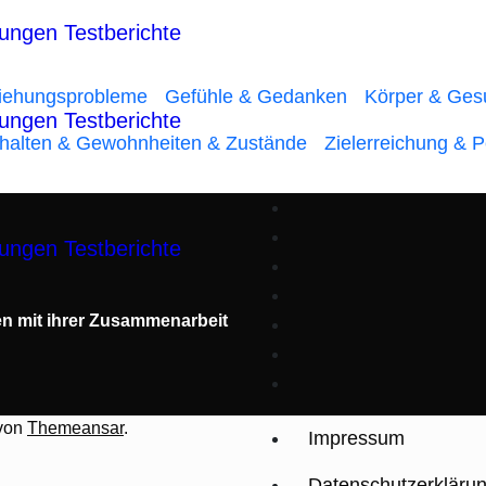
iehungsprobleme
Gefühle & Gedanken
Körper & Ges
halten & Gewohnheiten & Zustände
Zielerreichung & 
en mit ihrer Zusammenarbeit
von
Themeansar
.
Impressum
Datenschutzerkläru