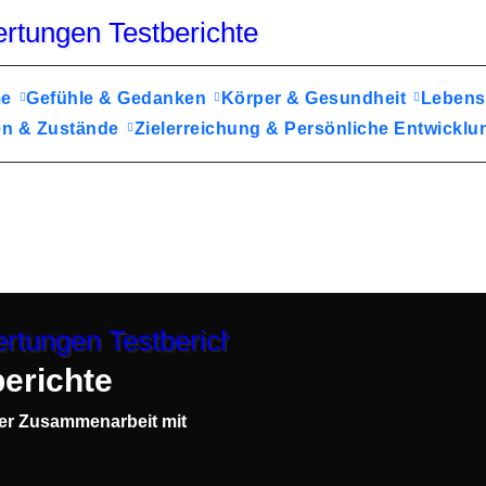
me
Gefühle & Gedanken
Körper & Gesundheit
Lebens
en & Zustände
Zielerreichung & Persönliche Entwick
erichte
rer Zusammenarbeit mit