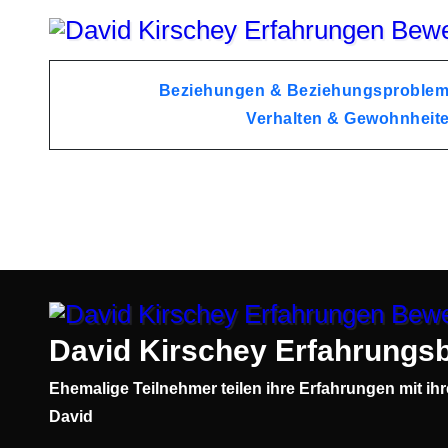
Zum
Inhalt
springen
Beziehungen & Beziehungsproble
Verhalten & Gewohnheit
David Kirschey Erfahrungsb
Ehemalige Teilnehmer teilen ihre Erfahrungen mit ih
David