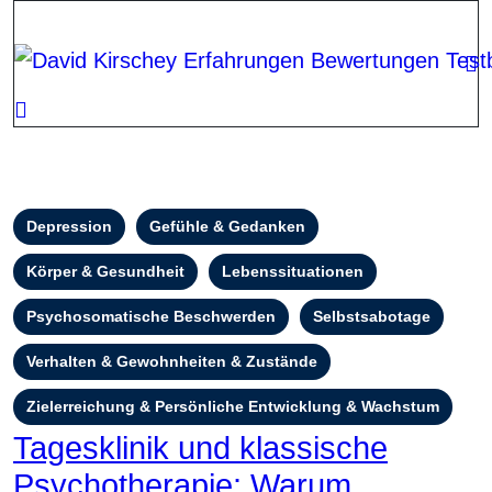
Zum
Inhalt
springen
Depression
Gefühle & Gedanken
Körper & Gesundheit
Lebenssituationen
Psychosomatische Beschwerden
Selbstsabotage
Verhalten & Gewohnheiten & Zustände
Zielerreichung & Persönliche Entwicklung & Wachstum
Tagesklinik und klassische
Psychotherapie: Warum